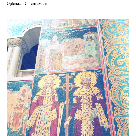
Oplenac - Chrám sv. Jiří.