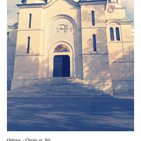
Oplenac - Chrám sv. Jiří.