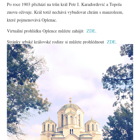
Po roce 1903 přichází na trůn král Petr I. Karađorđević a Topola
znovu oživuje. Král totiž nechává vybudovat chrám s mauzoleem,
které pojmenovává Oplenac.
Virtuální prohlídku Oplence můžete zahájit
ZDE
.
Stránky srbské královské rodiny si můžete prohlédnout
ZDE
.