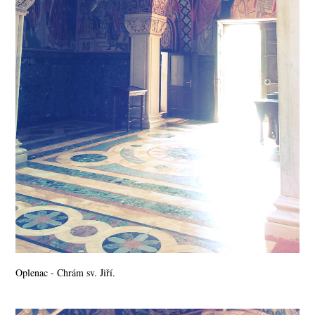
Oplenac - Chrám sv. Jiří.