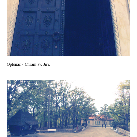
Oplenac - Chrám sv. Jiří.