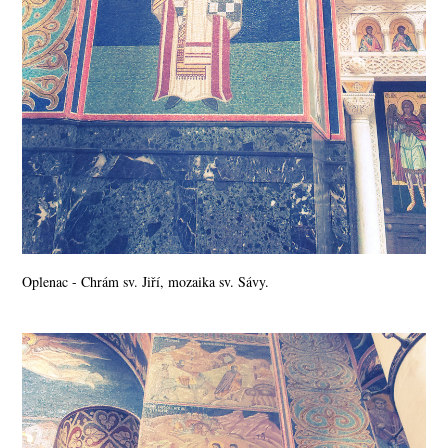
Oplenac - Chrám sv. Jiří, mozaika sv. Sávy.