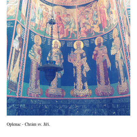
Oplenac - Chrám sv. Jiří.