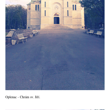
Oplenac - Chrám sv. Jiří.