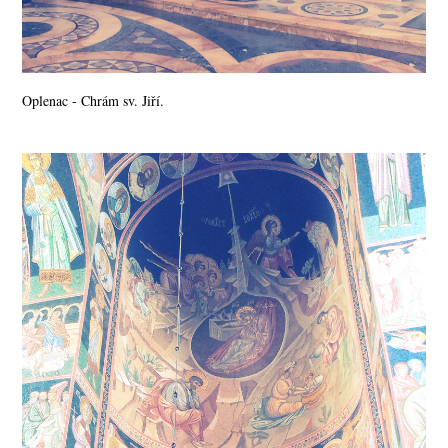
Oplenac - Chrám sv. Jiří.