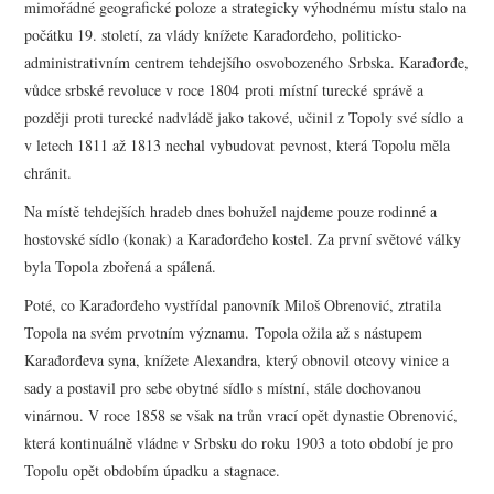
mimořádné geografické poloze a strategicky výhodnému místu stalo na
počátku 19. století, za vlády knížete Karađorđeho, politicko-
administrativním centrem tehdejšího osvobozeného Srbska. Karađorđe,
vůdce srbské revoluce v roce 1804 proti místní turecké správě a
později proti turecké nadvládě jako takové, učinil z Topoly své sídlo a
v letech 1811 až 1813 nechal vybudovat pevnost, která Topolu měla
chránit.
Na místě tehdejších hradeb dnes bohužel najdeme pouze rodinné a
hostovské sídlo (konak) a Karađorđeho kostel. Za první světové války
byla Topola zbořená a spálená.
Poté, co Karađorđeho vystřídal panovník Miloš Obrenović, ztratila
Topola na svém prvotním významu. Topola ožila až s nástupem
Karađorđeva syna, knížete Alexandra, který obnovil otcovy vinice a
sady a postavil pro sebe obytné sídlo s místní, stále dochovanou
vinárnou. V roce 1858 se však na trůn vrací opět dynastie Obrenović,
která kontinuálně vládne v Srbsku do roku 1903 a toto období je pro
Topolu opět obdobím úpadku a stagnace.