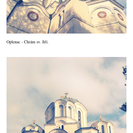
Oplenac - Chrám sv. Jiří.