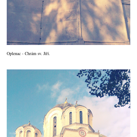
Oplenac - Chrám sv. Jiří.