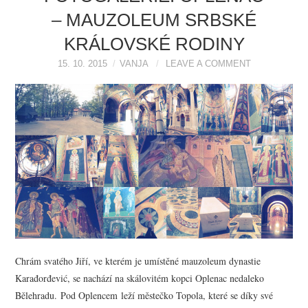
– MAUZOLEUM SRBSKÉ
KRÁLOVSKÉ RODINY
15. 10. 2015
VANJA
LEAVE A COMMENT
Chrám svatého Jiří, ve kterém je umístěné mauzoleum dynastie
Karađorđević, se nachází na skálovitém kopci Oplenac nedaleko
Bělehradu. Pod Oplencem leží městečko Topola, které se díky své