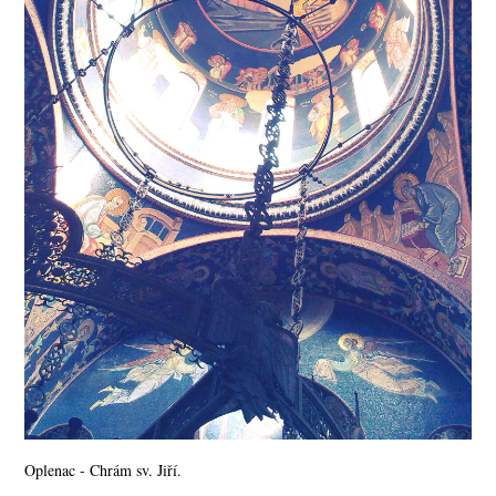
Oplenac - Chrám sv. Jiří.