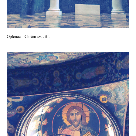
Oplenac - Chrám sv. Jiří.