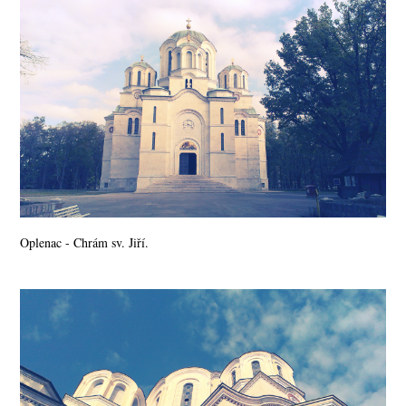
Oplenac - Chrám sv. Jiří.