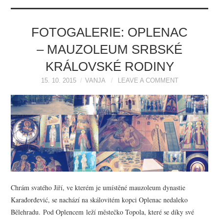
FOTOGALERIE: OPLENAC
– MAUZOLEUM SRBSKÉ
KRÁLOVSKÉ RODINY
15. 10. 2015
VANJA
LEAVE A COMMENT
Chrám svatého Jiří, ve kterém je umístěné mauzoleum dynastie
Karađorđević, se nachází na skálovitém kopci Oplenac nedaleko
Bělehradu. Pod Oplencem leží městečko Topola, které se díky své