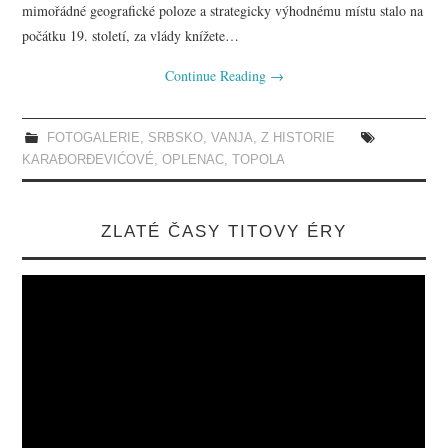
mimořádné geografické poloze a strategicky výhodnému místu stalo na
počátku 19. století, za vlády knížete…
Continue Reading
→
FOTOGALERIE
,
SRBSKO
,
VANJA
,
Z HISTORIE
KARAĐORĐEVIĆOVÉ
,
OPLENAC
,
TOPOLA
ZLATÉ ČASY TITOVY ÉRY