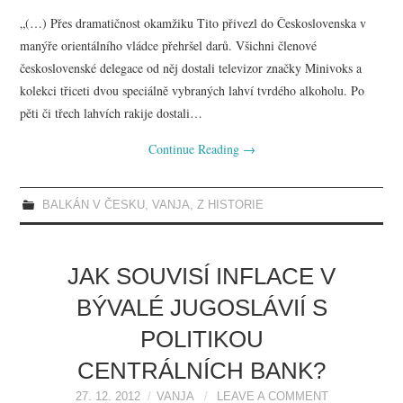
„(…) Přes dramatičnost okamžiku Tito přivezl do Československa v
manýře orientálního vládce přehršel darů. Všichni členové
československé delegace od něj dostali televizor značky Minivoks a
kolekci třiceti dvou speciálně vybraných lahví tvrdého alkoholu. Po
pěti či třech lahvích rakije dostali…
Continue Reading
→
BALKÁN V ČESKU
,
VANJA
,
Z HISTORIE
JAK SOUVISÍ INFLACE V
BÝVALÉ JUGOSLÁVIÍ S
POLITIKOU
CENTRÁLNÍCH BANK?
27. 12. 2012
VANJA
LEAVE A COMMENT