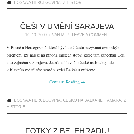
BOSNA A HERCEGOVINA
,
Z HISTORIE
ČEŠI V UMĚNÍ SARAJEVA
10. 10. 2009
VANJA
LEAVE A COMMENT
V Bosně a Hercegovině, která bývá také často nazývaná evropským
orientem, lze nalézt na mnoha místech stopy, které tam zanechali Češi
a to zejména v Sarajevu. Jedná se hlavně o české architekty, ale
v hlavním městě této země v srdci Balkánu můžeme…
Continue Reading
→
BOSNA A HERCEGOVINA
,
ČESKO NA BALKÁNĚ
,
TAMARA
,
Z
HISTORIE
FOTKY Z BĚLEHRADU!