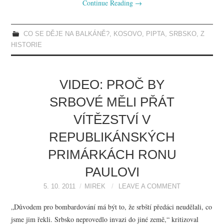
Continue Reading
→
CO SE DĚJE NA BALKÁNĚ?
,
KOSOVO
,
PIPTA
,
SRBSKO
,
Z
HISTORIE
VIDEO: PROČ BY
SRBOVÉ MĚLI PŘÁT
VÍTĚZSTVÍ V
REPUBLIKÁNSKÝCH
PRIMÁRKÁCH RONU
PAULOVI
5. 10. 2011
MIREK
LEAVE A COMMENT
„Důvodem pro bombardování má být to, že srbští předáci neudělali, co
jsme jim řekli. Srbsko neprovedlo invazi do jiné země,“ kritizoval