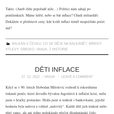
Takto. (Aneb čtěte popořadě níže…) Politici nám sahají po
peněženkách. Máme šetřit, nebo se bát inflace? Chudí miliardáři:
Dokážete si představit ceny, kde kvůli inflaci téměř nespočítáte počet
nul?
BALKÁN V ČESKU
,
CO SE DĚJE NA BALKÁNĚ?
,
MÍROVY
VÝLEVY
,
SRBSKO
,
VANJA
,
Z HISTORIE
DĚTI INFLACE
27. 12. 2012
VANJA
LEAVE A COMMENT
Když se v 90. letech Slobodan Milošević rozhodl k rekordnímu
tisknutí peněz, které dovedlo bývalou Jugoslávii k inflační krizi, měla
jsem o hračky postaráno. Hrála jsem si tenkrát s bankovkami, jejichž
hodnota byla nulová a vzhled „nulovitý“. Každé dítě jich tenkrát mělo
plný ranec, ale ani jedno nedokázalo přečíst dlouhatánské číslo.