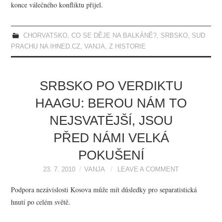
konce válečného konfliktu přijel.
CHORVATSKO
,
CO SE DĚJE NA BALKÁNĚ?
,
SRBSKO
,
SUD
PRACHU NA IHNED.CZ
,
VANJA
,
Z HISTORIE
SRBSKO PO VERDIKTU
HAAGU: BEROU NÁM TO
NEJSVATĚJŠÍ, JSOU
PŘED NÁMI VELKÁ
POKUŠENÍ
23. 7. 2010
VANJA
LEAVE A COMMENT
Podpora nezávislosti Kosova může mít důsledky pro separatistická
hnutí po celém světě.