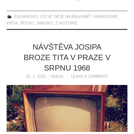
BULHARSKO
,
CO SE DĚJE NA BALKÁNĚ?
,
MAKEDONIE
,
PIPTA
,
ŘECKO
,
SRBSKO
,
Z HISTORIE
NÁVŠTĚVA JOSIPA
BROZE TITA V PRAZE V
SRPNU 1968
25. 1. 2015
VANJA
LEAVE A COMMENT