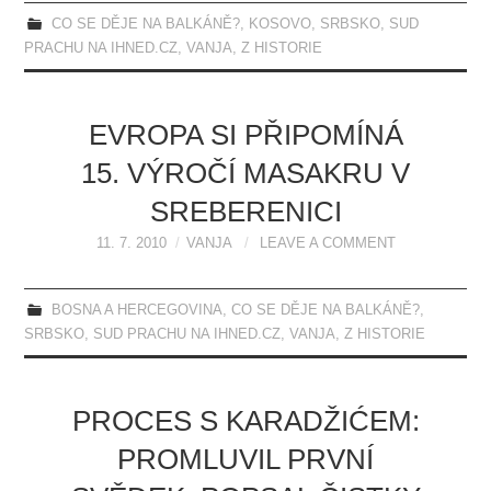
CO SE DĚJE NA BALKÁNĚ?
,
KOSOVO
,
SRBSKO
,
SUD
PRACHU NA IHNED.CZ
,
VANJA
,
Z HISTORIE
EVROPA SI PŘIPOMÍNÁ
15. VÝROČÍ MASAKRU V
SREBERENICI
11. 7. 2010
VANJA
LEAVE A COMMENT
BOSNA A HERCEGOVINA
,
CO SE DĚJE NA BALKÁNĚ?
,
SRBSKO
,
SUD PRACHU NA IHNED.CZ
,
VANJA
,
Z HISTORIE
PROCES S KARADŽIĆEM:
PROMLUVIL PRVNÍ