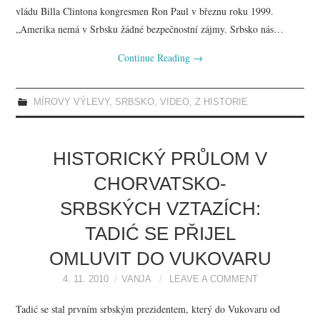
vládu Billa Clintona kongresmen Ron Paul v březnu roku 1999.
„Amerika nemá v Srbsku žádné bezpečnostní zájmy. Srbsko nás…
Continue Reading
→
MÍROVY VÝLEVY
,
SRBSKO
,
VIDEO
,
Z HISTORIE
HISTORICKÝ PRŮLOM V
CHORVATSKO-
SRBSKÝCH VZTAZÍCH:
TADIĆ SE PŘIJEL
OMLUVIT DO VUKOVARU
4. 11. 2010
VANJA
LEAVE A COMMENT
Tadić se stal prvním srbským prezidentem, který do Vukovaru od