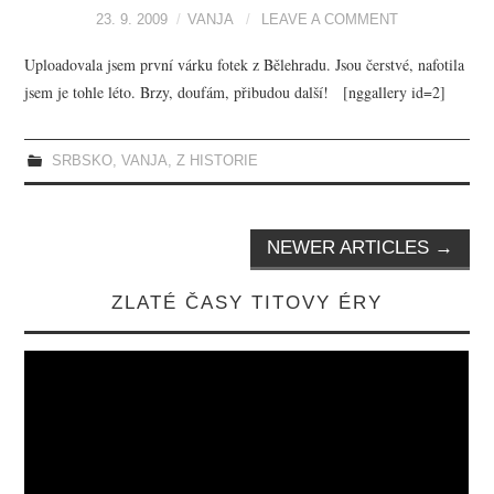
23. 9. 2009
VANJA
LEAVE A COMMENT
Uploadovala jsem první várku fotek z Bělehradu. Jsou čerstvé, nafotila
jsem je tohle léto. Brzy, doufám, přibudou další! [nggallery id=2]
SRBSKO
,
VANJA
,
Z HISTORIE
NEWER ARTICLES
→
Post navigation
ZLATÉ ČASY TITOVY ÉRY