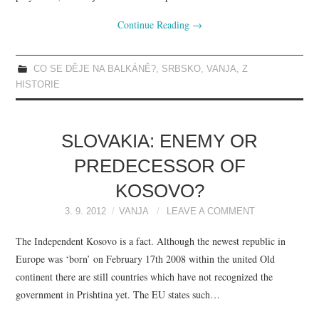
Continue Reading
→
CO SE DĚJE NA BALKÁNĚ?
,
SRBSKO
,
VANJA
,
Z
HISTORIE
SLOVAKIA: ENEMY OR
PREDECESSOR OF
KOSOVO?
3. 9. 2012
VANJA
LEAVE A COMMENT
The Independent Kosovo is a fact. Although the newest republic in
Europe was ‘born’ on February 17th 2008 within the united Old
continent there are still countries which have not recognized the
government in Prishtina yet. The EU states such…