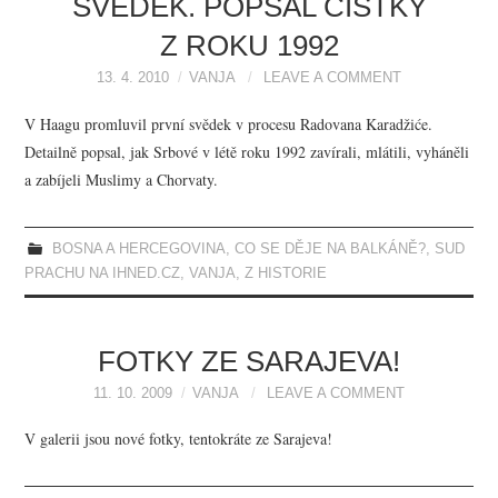
SVĚDEK. POPSAL ČISTKY
Z ROKU 1992
13. 4. 2010
VANJA
LEAVE A COMMENT
V Haagu promluvil první svědek v procesu Radovana Karadžiće.
Detailně popsal, jak Srbové v létě roku 1992 zavírali, mlátili, vyháněli
a zabíjeli Muslimy a Chorvaty.
BOSNA A HERCEGOVINA
,
CO SE DĚJE NA BALKÁNĚ?
,
SUD
PRACHU NA IHNED.CZ
,
VANJA
,
Z HISTORIE
FOTKY ZE SARAJEVA!
11. 10. 2009
VANJA
LEAVE A COMMENT
V galerii jsou nové fotky, tentokráte ze Sarajeva!