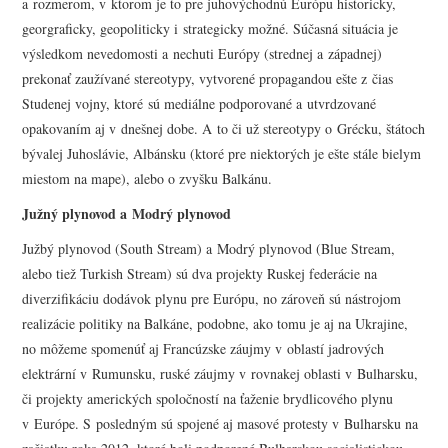
a rozmerom, v ktorom je to pre juhovýchodnú Európu historicky,
georgraficky, geopoliticky i strategicky možné. Súčasná situácia je
výsledkom nevedomosti a nechuti Európy (strednej a západnej)
prekonať zaužívané stereotypy, vytvorené propagandou ešte z čias
Studenej vojny, ktoré sú mediálne podporované a utvrdzované
opakovaním aj v dnešnej dobe. A to či už stereotypy o Grécku, štátoch
bývalej Juhoslávie, Albánsku (ktoré pre niektorých je ešte stále bielym
miestom na mape), alebo o zvyšku Balkánu.
Južný plynovod a Modrý plynovod
Južbý plynovod (South Stream) a Modrý plynovod (Blue Stream,
alebo tiež Turkish Stream) sú dva projekty Ruskej federácie na
diverzifikáciu dodávok plynu pre Európu, no zároveň sú nástrojom
realizácie politiky na Balkáne, podobne, ako tomu je aj na Ukrajine,
no môžeme spomenúť aj Francúzske záujmy v oblastí jadrových
elektrární v Rumunsku, ruské záujmy v rovnakej oblasti v Bulharsku,
či projekty amerických spoločností na ťaženie brydlicového plynu
v Európe. S posledným sú spojené aj masové protesty v Bulharsku na