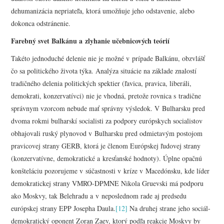
dehumanizácia nepriateľa, ktorá umožňuje jeho odstavenie, alebo
dokonca odstránenie.
Farebný svet Balkánu a zlyhanie učebnicových teórií
Takéto jednoduché delenie nie je možné v prípade Balkánu, obzvlášť
čo sa politického života týka. Analýza situácie na základe znalostí
tradičného delenia politických spektier (ľavica, pravica, liberáli,
demokrati, konzervatívci) nie je vhodná, pretože rovnica s tradične
správnym vzorcom nebude mať správny výsledok. V Bulharsku pred
dvoma rokmi bulharskí socialisti za podpory európskych socialistov
obhajovali ruský plynovod v Bulharsku pred odmietavým postojom
pravicovej strany GERB, ktorá je členom Európskej ľudovej strany
(konzervatívne, demokratické a kresťanské hodnoty). Úplne opačnú
konšteláciu pozorujeme v súčastnosti v kríze v Macedónsku, kde líder
demokratickej strany VMRO-DPMNE Nikola Gruevski má podporu
ako Moskvy, tak Belehradu a v neposlednom rade aj predsedu
európskej strany EPP Josepha Daula.
[12]
Na druhej strane jeho sociál-
demokratický oponent Zoran Zaev, ktorý podľa reakcie Moskvy by