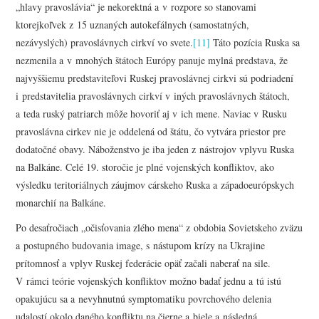
„hlavy pravoslávia“ je nekorektná a v rozpore so stanovami
ktorejkoľvek z 15 uznaných autokefálnych (samostatných,
nezávyslých) pravoslávnych cirkví vo svete.
[11]
Táto pozícia Ruska sa
nezmenila a v mnohých štátoch Európy panuje mylná predstava, že
najvyššiemu predstaviteľovi Ruskej pravoslávnej cirkvi sú podriadení
i predstavitelia pravoslávnych cirkví v iných pravoslávnych štátoch,
a teda ruský patriarch môže hovoriť aj v ich mene. Naviac v Rusku
pravoslávna cirkev nie je oddelená od štátu, čo vytvára priestor pre
dodatočné obavy. Náboženstvo je iba jeden z nástrojov vplyvu Ruska
na Balkáne. Celé 19. storočie je plné vojenských konfliktov, ako
výsledku teritoriálnych záujmov cárskeho Ruska a západoeurópskych
monarchií na Balkáne.
Po desaťročiach „očisťovania zlého mena“ z obdobia Sovietskeho zväzu
a postupného budovania image, s nástupom krízy na Ukrajine
prítomnosť a vplyv Ruskej federácie opäť začali naberať na sile.
V rámci teórie vojenských konfliktov možno badať jednu a tú istú
opakujúcu sa a nevyhnutnú symptomatiku povrchového delenia
udalostí okolo daného konfliktu na čierne a biele a následná