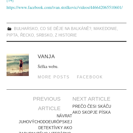
https://www.facebook.com/ivan.stoilkovic/videos/446642065510601/
BULHARSKO
,
CO SE DĚJE NA BALKÁNĚ?
,
MAKEDONIE
,
PIPTA
,
ŘECKO
,
SRBSKO
,
Z HISTORIE
VANJA
Šéfka webu.
MORE POSTS
FACEBOOK
PREVIOUS
NEXT ARTICLE
Post navigation
PREČO ČESI SKÁČU
ARTICLE
AKO SKOPJE PÍSKA
NÁVRAT
JUHOVÝCHODOEURÓPSKEJ
DETEKTÍVKY AKO