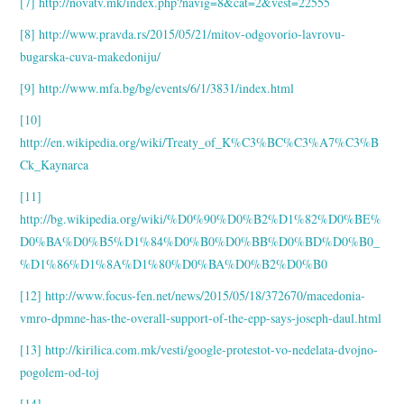
[7]
http://novatv.mk/index.php?navig=8&cat=2&vest=22555
[8]
http://www.pravda.rs/2015/05/21/mitov-odgovorio-lavrovu-
bugarska-cuva-makedoniju/
[9]
http://www.mfa.bg/bg/events/6/1/3831/index.html
[10]
http://en.wikipedia.org/wiki/Treaty_of_K%C3%BC%C3%A7%C3%B
Ck_Kaynarca
[11]
http://bg.wikipedia.org/wiki/%D0%90%D0%B2%D1%82%D0%BE%
D0%BA%D0%B5%D1%84%D0%B0%D0%BB%D0%BD%D0%B0_
%D1%86%D1%8A%D1%80%D0%BA%D0%B2%D0%B0
[12]
http://www.focus-fen.net/news/2015/05/18/372670/macedonia-
vmro-dpmne-has-the-overall-support-of-the-epp-says-joseph-daul.html
[13]
http://kirilica.com.mk/vesti/google-protestot-vo-nedelata-dvojno-
pogolem-od-toj
[14]