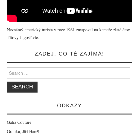
Neznámý americký turista v roce 1961 zmapoval na kameře zlaté časy
Titovy Jugoslávie.
ZADEJ, CO TĚ ZAJÍMÁ!
Search for:
ODKAZY
Galia Couture
Grafika, Jiří Hanžl