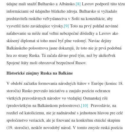
údajne mali snažiť Bulharsko a Albánsko.
[8]
Lavrov podporil túto tézu
informáciami od údajného blízkeho zdroja. Bulharsko si vyžiadalo
predstaviteľa ruského veľvyslanectva v Sofii na konzultácie, aby
vysvetlil tieto zavádzajúce výroky.
[9]
Toto na prvý pohľad nevinné
naťahovanie sa môže mať veľmi nebezpečné dôsledky a Lavrov ako
skúsený diplomat si toho musí byť plne vedomý. Naviac dejiny
Balkánskeho poloostrova jasne dokazujú, že toto nie je prvá podobná
hra zo strany Ruska. Tá začala dávno pred tým, než by akékoľvek
Spojené štáty moli ohrozovať bezpečnosť Rusov.
Historické záujmy Ruska na Balkáne
V období začiatku formovania národných štátov v Európe (koniec 18.
storočia) Rusko prevzalo iniciatívu a zaujalo pozíciu ochrancu
všetkých pravoslávnych národov vo vtedajšej Osmanskej ríši
(predovšetkým na Balkánskom poloostrove).
[10]
Pravoslávie, na
rozdiel od katolicizmu, nie je nadnárodné s jednotnou hlavou pre celé
spoločenstvo veriacich, ale je fixované na konkrétnu etnické skupinu
(19. storočie), neskôr novodobý národ. V tomto zmysle ruská pozícia