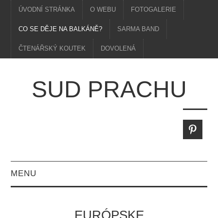
ÚVODNÍ STRÁNKA
O WEBU
FOTOGALERIE
CO SE DĚJE NA BALKÁNĚ?
SARMA BAND
ČTENÁŘSKÝ KOUTEK
DOVOLENÁ
SUD PRACHU
MENU
EURÓPSKE