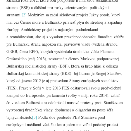
začiatku roka 2012, ktoré boli podporené Bulharskou socialistickou
stranou (BSP) a ďalšími pro-rusky orientovanými politickými
stranami.
[2]
Medzitým sa začal skloňovať projekt Južný potok, ktorý
mal cez Čierne more a Bulharsko priviezť plyn do strednej a západnej
Európy. Ambiciózny projekt s nejasnými podmienkami
a rentabilnosťou, ako aj s vysokou pravdepodobnosťou finančnej záťaže
pre Bulharskú stranu napokon stál pravicovú vládu (vedená stranou
GERB, člena EPP), ktorých vystriedala úradnícka vláda Plamena
Orešarského (máj 2013), zostavená z členov Moskvou podporovanej
Bulharskej socialistickej strany (BSP), ktorá sa hrdo hlási k odkazu
Bulharskej komunistickej strany (BKS). Jej lídrom je Sergej Stanišev,
ktorý od jesene 2012 je aj predsedom Strany európskych socialistov
(PES). Prave v Sofii v lete 2013 PES odštartovali svoju predvolebnú
kampaň do Európskeho parlamentu (voľby v máji roku 2014), zatiaľ
čo v celom Bulharsku sa odohrávali masové protesty proti Staniševom
vytvorenej úradníckej vlády, doplnenej o oligarchu na poste šéfa
tajných služieb.
[3]
Podľa slov predsedu PES Staniševa pred
európskymi médiami však šlo len o jeden nie veľmi početný protest