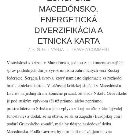
MACEDÓNSKO,
ENERGETICKÁ
DIVERZIFIKÁCIA A
ETNICKÁ KARTA
7. 6. 2015
VANJA
LEAVE A COMMENT
V súvislosti s krízou v Macedónsku, jednou z najkomentovanejších
správ posledných dní je výrok ministra zahraničných vecí Ruskej
federácie, Sergeja Lavrova, ktorý namiesto diplomacie sa rozhodol
hrať s etnickou kartou. V súčasnej kritickej situácii v Macedónsku
Lavrov na jednej strane konečne priznal, že vláda Nikolu Gruevského
je pod ruským vplyvom (či už priamo, alebo nepriamo,
prostredníctvom Srbska a jeho vplyvu v krajine ešte z čias bývalej
Juhoslávie) a dodal, že sa obáva, že ak sa Západu (Európskej únii)
podarí Gruevského zosadiť, mala by údajne nasledovať deľba
Macedónska. Podľa Lavrova by o to mali mať záujem hlavne