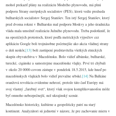
mohol prekaziť plány na realizáciu Modrého plynovodu, má plnú
podporu Strany európskych socialistov (PES), ktorú vedie predseda
bulharských socialistov Sergej Stanišev. Ten istý Sergej Stanišev, ktorý
pred dvoma rokmi v Bulharsku mal podporu Moskvy a jeho úradnícka
vláda mala umožniť realizáciu Južného plynovodu. Treba podotknúť, že
na opozičných protestoch, ktoré podľa metrických výpočtov cez
aplikáciu Google boli trojnásobne početnejšie ako akcia vládnej strany
o deň neskôr,
[13]
boli zastúpení predstavitelia všetkých etnických
skupín obyvateľstva v Macedónsku. Bolo vidieť albánske, bulharské,
turecké, cigánske a samozrejme macedónske vlajky. Prvé tri chýbali
v okolo 20 0000-covom zástupe v pondelok 18.5.2015, kde hneď po
macedónskych vlajkách bolo vidieť prevažne srbské.
[14]
Na Balkáne
oranžová revolúcia evidentne nehrozí, pretože táto časť Európy má
svoj vlastný „farebný svet“, ktorý však svojou komplikovanosťou môže
byť omnoho nebezpečnejší, než ukrajinský scenár.
Macedónsko historicky, kultúrne a geopoliticky patrí na starý
kontinent. Analyzátori sú jednotní v názore, že pre zachovanie mieru v