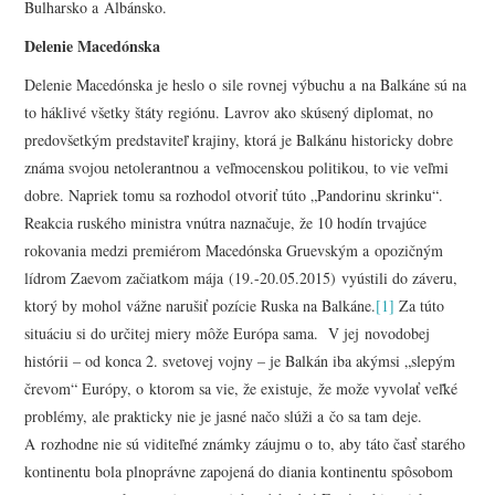
Bulharsko a Albánsko.
Delenie Macedónska
Delenie Macedónska je heslo o sile rovnej výbuchu a na Balkáne sú na
to háklivé všetky štáty regiónu. Lavrov ako skúsený diplomat, no
predovšetkým predstaviteľ krajiny, ktorá je Balkánu historicky dobre
známa svojou netolerantnou a veľmocenskou politikou, to vie veľmi
dobre. Napriek tomu sa rozhodol otvoriť túto „Pandorinu skrinku“.
Reakcia ruského ministra vnútra naznačuje, že 10 hodín trvajúce
rokovania medzi premiérom Macedónska Gruevským a opozičným
lídrom Zaevom začiatkom mája (19.-20.05.2015) vyústili do záveru,
ktorý by mohol vážne narušiť pozície Ruska na Balkáne.
[1]
Za túto
situáciu si do určitej miery môže Európa sama. V jej novodobej
histórii – od konca 2. svetovej vojny – je Balkán iba akýmsi „slepým
črevom“ Európy, o ktorom sa vie, že existuje, že može vyvolať veľké
problémy, ale prakticky nie je jasné načo slúži a čo sa tam deje.
A rozhodne nie sú viditeľné známky záujmu o to, aby táto časť starého
kontinentu bola plnoprávne zapojená do diania kontinentu spôsobom