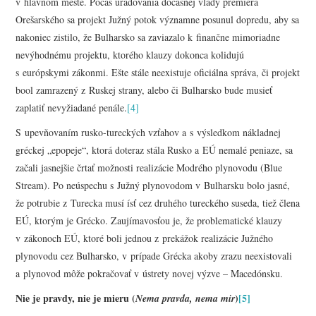
v hlavnom meste. Počas úradovania dočasnej vlády premiéra
Orešarského sa projekt Južný potok významne posunul dopredu, aby sa
nakoniec zistilo, že Bulharsko sa zaviazalo k finančne mimoriadne
nevýhodnému projektu, ktorého klauzy dokonca kolidujú
s európskymi zákonmi. Ešte stále neexistuje oficiálna správa, či projekt
bool zamrazený z Ruskej strany, alebo či Bulharsko bude musieť
zaplatiť nevyžiadané penále.
[4]
S upevňovaním rusko-tureckých vzťahov a s výsledkom nákladnej
gréckej „epopeje“, ktorá doteraz stála Rusko a EÚ nemalé peniaze, sa
začali jasnejšie črtať možnosti realizácie Modrého plynovodu (Blue
Stream). Po neúspechu s Južný plynovodom v Bulharsku bolo jasné,
že potrubie z Turecka musí ísť cez druhého tureckého suseda, tiež člena
EÚ, ktorým je Grécko. Zaujímavosťou je, že problematické klauzy
v zákonoch EÚ, ktoré boli jednou z prekážok realizácie Južného
plynovodu cez Bulharsko, v prípade Grécka akoby zrazu neexistovali
a plynovod môže pokračovať v ústrety novej výzve – Macedónsku.
Nie je pravdy, nie je mieru (
)
[5]
Nema pravda, nema mir