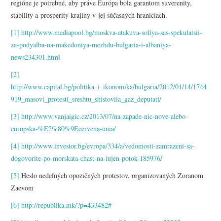
regióne je potrebné, aby práve Európa bola garantom suverenity,
stability a prosperity krajiny v jej súčasných hraniciach.
[1]
http://www.mediapool.bg/moskva-atakuva-sofiya-sas-spekulatsii-
za-podyalba-na-makedoniya-mezhdu-bulgaria-i-albaniya-
news234301.html
[2]
http://www.capital.bg/politika_i_ikonomika/bulgaria/2012/01/14/1744
919_masovi_protesti_sreshtu_shistoviia_gaz_deputati/
[3]
http://www.vanjaigic.cz/2013/07/na-zapade-nic-nove-alebo-
europska-%E2%80%9Ecervena-unia/
[4]
http://www.investor.bg/evropa/334/a/vedomosti-zamrazeni-sa-
dogovorite-po-morskata-chast-na-iujen-potok-185976/
[5]
Heslo nedeľných opozičných protestov, organizovaných Zoranom
Zaevom
[6]
http://republika.mk/?p=433482#