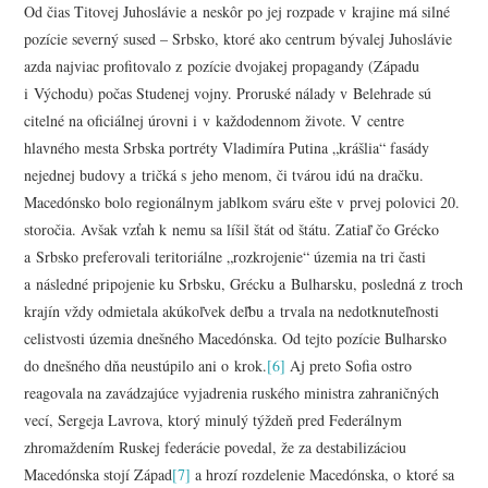
Od čias Titovej Juhoslávie a neskôr po jej rozpade v krajine má silné
pozície severný sused – Srbsko, ktoré ako centrum bývalej Juhoslávie
azda najviac profitovalo z pozície dvojakej propagandy (Západu
i Východu) počas Studenej vojny. Proruské nálady v Belehrade sú
citelné na oficiálnej úrovni i v každodennom živote. V centre
hlavného mesta Srbska portréty Vladimíra Putina „krášlia“ fasády
nejednej budovy a tričká s jeho menom, či tvárou idú na dračku.
Macedónsko bolo regionálnym jablkom sváru ešte v prvej polovici 20.
storočia. Avšak vzťah k nemu sa líšil štát od štátu. Zatiaľ čo Grécko
a Srbsko preferovali teritoriálne „rozkrojenie“ územia na tri časti
a následné pripojenie ku Srbsku, Grécku a Bulharsku, posledná z troch
krajín vždy odmietala akúkoľvek deľbu a trvala na nedotknuteľnosti
celistvosti územia dnešného Macedónska. Od tejto pozície Bulharsko
do dnešného dňa neustúpilo ani o krok.
[6]
Aj preto Sofia ostro
reagovala na zavádzajúce vyjadrenia ruského ministra zahraničných
vecí, Sergeja Lavrova, ktorý minulý týždeň pred Federálnym
zhromaždením Ruskej federácie povedal, že za destabilizáciou
Macedónska stojí Západ
[7]
a hrozí rozdelenie Macedónska, o ktoré sa