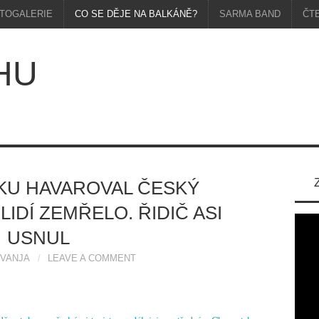
TOGALERIE
CO SE DĚJE NA BALKÁNĚ?
SARMA BAND
ČT
HU
KU HAVAROVAL ČESKÝ
IDÍ ZEMŘELO. ŘIDIČ ASI
USNUL
VANJA
LEAVE A COMMENT