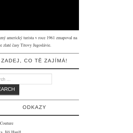
mý americký turista v roce 1961 zmapoval na
e zlaté časy Titovy Jugoslávie.
ZADEJ, CO TĚ ZAJÍMÁ!
 for:
ODKAZY
 Couture
a, Jiří Hanžl