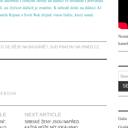
dě autobusu s českými turisty na dálnici ve středním Chorvatsku
í, asi čtyřicet dalších je zraněno. K nehodě došlo na dálnici A1
unelu Krpani a Sveti Rok zřejmě vinou řidiče, který usnul.
Nezná
kameř
CO SE DĚJE NA BALKÁNĚ?
,
SUD PRACHU NA IHNED.CZ
,
Search
CEBOOK
CLE
NEXT ARTICLE
Galia
NÍ“.
SRBSKÉ ŽENY JSOU NAPŘED.
Grafik
ALO
KAŽDÁ MŮŽE MÍT IDEÁLNÍHO