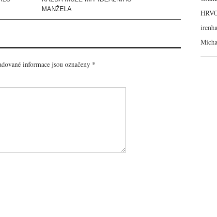
MANŽELA
HRV
irenh
Micha
dované informace jsou označeny
*