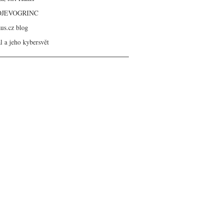
OJEVOGRINC
aus.cz blog
l a jeho kybersvět