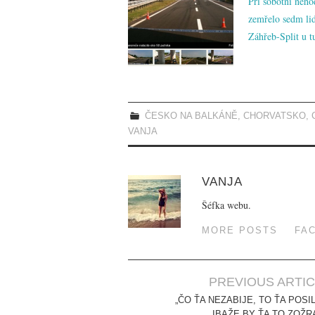
Při sobotní neho
zemřelo sedm lid
Záhřeb-Split u t
ČESKO NA BALKÁNĚ
,
CHORVATSKO
,
VANJA
VANJA
Šéfka webu.
MORE POSTS
FA
PREVIOUS ARTI
Post navigation
„ČO ŤA NEZABIJE, TO ŤA POSIL
IBAŽE BY ŤA TO ZOŽR