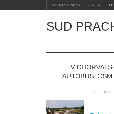
ÚVODNÍ STRÁNKA
O WEBU
FO
SUD PRAC
V CHORVATS
AUTOBUS, OSM L
23. 6. 2012