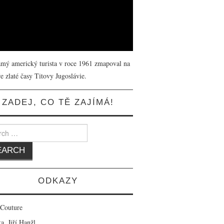
mý americký turista v roce 1961 zmapoval na
e zlaté časy Titovy Jugoslávie.
ZADEJ, CO TĚ ZAJÍMÁ!
 for:
ODKAZY
 Couture
a, Jiří Hanžl