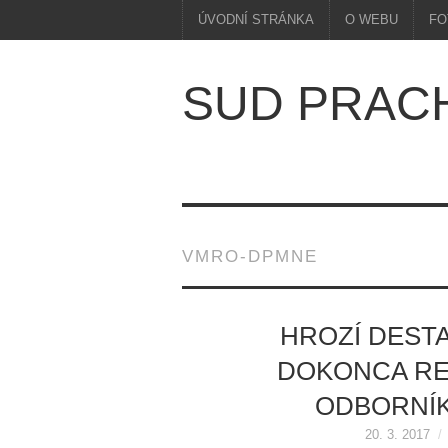
ÚVODNÍ STRÁNKA
O WEBU
FO
SUD PRAC
VMRO-DPMNE
HROZÍ DESTAB
DOKONCA RE
ODBORNÍ
20. 3. 2017