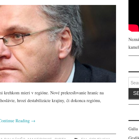
Nezná
kameř
Search
 krehkom mieri v regióne. Nové prekresľovanie hraníc na
oslávie, hrozí destabilizácie krajiny, či dokonca regiónu,
Continue Reading
→
Galia
Grafik