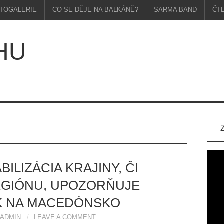
TOGALERIE
CO SE DĚJE NA BALKÁNĚ?
SARMA BAND
ČT
HU
ILIZÁCIA KRAJINY, ČI
GIÓNU, UPOZORŇUJE
K NA MACEDÓNSKO
ADMIN
LEAVE A COMMENT