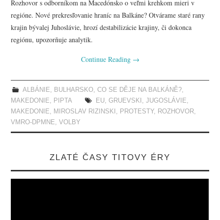
Rozhovor s odborníkom na Macedónsko o veľmi krehkom mieri v
regióne. Nové prekresľovanie hraníc na Balkáne? Otvárame staré rany
krajin bývalej Juhoslávie, hrozí destabilizácie krajiny, či dokonca
regiónu, upozorňuje analytik.
Continue Reading
→
ALBÁNIE
,
BULHARSKO
,
CO SE DĚJE NA BALKÁNĚ?
,
MAKEDONIE
,
PIPTA
EU
,
GRUEVSKI
,
JUGOSLÁVIE
,
MAKEDONIE
,
MIROSLAV RIZINSKI
,
PROTESTY
,
ROZHOVOR
,
VMRO-DPMNE
,
VOLBY
ZLATÉ ČASY TITOVY ÉRY