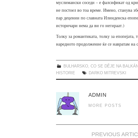
муслимански соседи – е фалсификат од кри
не постоел во тоа време. Имено, станува з
пар децении по славната Илинденска епопе
историчари нема да ви го негираат.)
Толку за романтиката, толку за епопејата, 
наредното продолжение ќе се навратам на 
BULHARSKO
,
CO SE DĚJE NA BALKÁ
HISTORIE
DARKO MITREVSKI
ADMIN
MORE POSTS
PREVIOUS ARTI