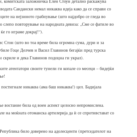
, комитската заложничка Елен Стоун детално раскажува
јводата Сандански немал никаква идеја како да се справи со
ците на нејзиното грабнување (што најдобро се гледа во
о слепо повторување на народната девиза: „Сме се фатиле во
 ќе го играме докрај!“).
с Стон (што во тоа време била огромна сума, дури и за
убиле Гоце Делчев и Васил Главинов бегајќи пред турска
ги скриле и дека Главинов подоцна ги украл).
ите атентатори своите тунели ги копале со месеци – бидејќи
ње!
е постигнале никаква (ама баш никаква!) цел. Бадијала
ње востание била од воен аспект целосно непромислена.
ле на моќната отоманска артилерија да ѝ се спротивстават со
епублика било доверено на адолесценти (претседателот на