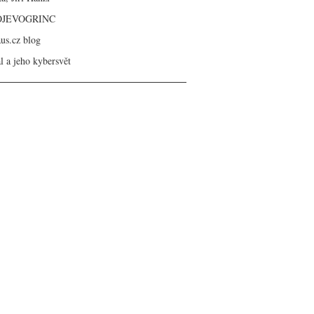
OJEVOGRINC
aus.cz blog
l a jeho kybersvět