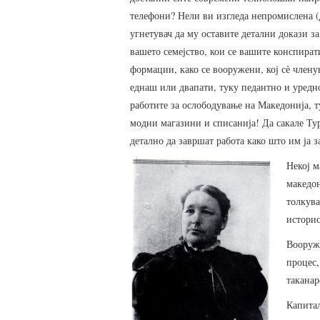
телефони? Нели ви изгледа непромислена (
угнетувач да му оставите детални докази за 
вашето семејство, кои се вашите конспира
формации, како се вооружени, кој сѐ членув
еднаш или двапати, туку педантно и уредно
работите за ослободување на Македонија, т
модни магазини и списанија! Да сакале Ту
детално да завршат работа како што им ја 
Некој м
македон
толкува
историс
Вооруж
процес,
таканар
Капитал