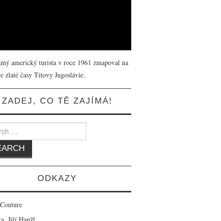
mý americký turista v roce 1961 zmapoval na
e zlaté časy Titovy Jugoslávie.
ZADEJ, CO TĚ ZAJÍMÁ!
 for:
ODKAZY
 Couture
a, Jiří Hanžl