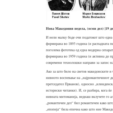
Нова Македония недела, (осми дел) |19 де
И нели малку боде очи податокот што една
формирана во 1893 година (и распадната п
поголема фототека од една модерна сепара
формирана во 1959 година (и активна до пр
современи технолошки направи за запис на
Ако за што било на светов македонските и б
нивното воспевање на „најромантичниот дел
претседател Прванов), односно „илинденска
историски читанки). И, се разбира, кога ќ
нивната митоманија, веднаш вклучете го ал
„романтичен дел“ бил романтичен како што 
„епопеја“ била епична како што ние Македо