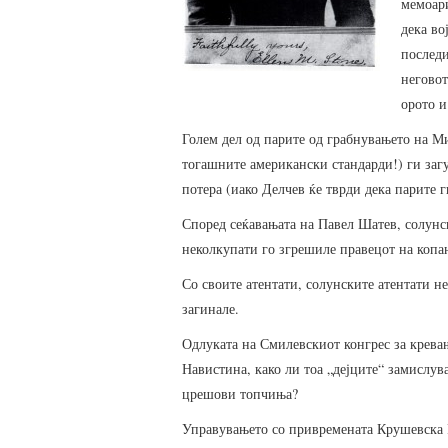
мемоари
дека во
последи
неговот
орото и
Голем дел од парите од грабнувањето на Ми
тогашните американски стандарди!) ги заг
потера (иако Делчев ќе тврди дека парите 
Според сеќавањата на Павел Шатев, солунск
неколкупати го згрешиле правецот на копа
Со своите атентати, солунските атентати н
загинале.
Одлуката на Смилевскиот конгрес за крева
Навистина, како ли тоа „дејците“ замислува
црешови топчиња?
Управувањето со привремената Крушевска Р