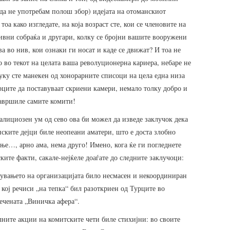
да не употребам полош збор) идејата на отоманскиот
тоа како изгледате, на која возраст сте, кои се членовите на
тивни собраќа и другари, колку се бројни вашите вооружени
а во нив, кои ознаки ги носат и каде се движат? И тоа не
 во текот на целата ваша револуционерна кариера, небаре не
уку сте манекен од хонорарните списоци на цела една низа
рците да поставуваат скриени камери, немало толку добро и
завршиле самите комити!
алициозен ум од сево ова би можел да изведе заклучок дека
ските дејци биле неопеани аматери, што е доста злобно
ње…, арно ама, нема друго! Имено, кога ќе ги погледнете
ките факти, сакале-нејќеле доаѓате до следните заклучоци:
увањето на организацијата било несмасен и некоординиран
 кој речиси „на тепка“ бил разоткриен од Турците во
ечената „Виничка афера“.
ните акции на комитските чети биле стихијни: во своите