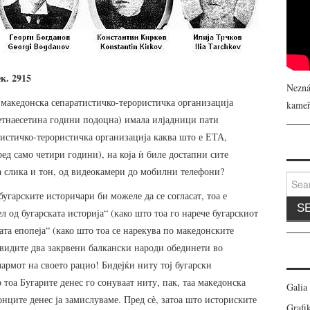
к. 2915
Nezná
 македонска сепаратистичко-терористичка организација
kameř
етнаесетина години подоцна) имала илјадници пати
тистичко-терористичка организација каква што е ЕТА,
ед само четири години), на која ѝ биле достапни сите
 слика и тон, од видеокамери до мобилни телефони?
Search
угарските историчари би можеле да се согласат, тоа е
 од бугарската историја“ (како што тоа го нарече бугарскиот
та епопеја“ (како што тоа се нарекува по македонските
е видите два закрвени балкански народи обединети во
армот на своето рацио! Бидејќи ниту тој бугарски
тоа Бугарите денес го сонуваат ниту, пак, таа македонска
Galia
нците денес ја замислуваме. Пред сѐ, затоа што историските
Grafik