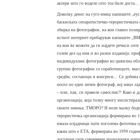
актери што го воделе сето тоа биле доста… 
Доколку денес на гугл-имиџ напишете „еус
баскиската сепаратистичко-терористичката 
збирка на фотографии, на кои главно позир
истиот интернет-пребарувач напишете „ВМО
на кои ќе можете да ги најдете речиси сите
голем дел од нив и во разни изданија: про
индивидуални фотографии во цивилна обл
групни фотографии со соработниците, мас
средби, состаноци и конгреси… Се добива в
носел по еден личен фотограф, кој имал за
– или, пак, си правеле самослик?! Како и д
организација, која толку многу инсистирала
своите имиња: ТМОРО? И нели малку боде 
терористичка организација формирана во 1
имала илјадници пати поголема фототека о
каква што е ЕТА, формирана во 1959 година
достапни сите современи технолошки напра