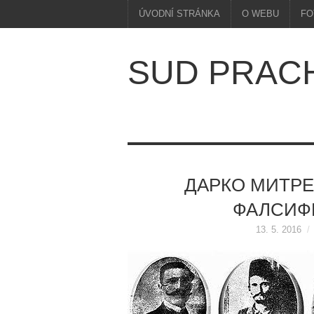
ÚVODNÍ STRÁNKA
O WEBU
FO
SUD PRAC
ДАРКО МИТРЕ
ФАЛСИФИ
13. 5. 2016