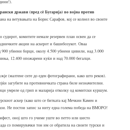
дини!).
рански држави (пред сѐ Бугарија) во војна против
ана на ветувањата на Борис Сарафов, кој се колнел во своите
о судирот, комитите немале резервен план освен да се
аздничките акции на аскерот и башибозукот. Оваа
д 900 убиени борци, околу 4.500 убиени цивили, над 3.000
иња, 12.400 опожарени куќи и над 70.000 бегалци.
ужје (малтене сите до еден фотографирани, како што реков).
ејќи загубите на противничката страна биле незначителни.
ници умреле од грип и маларија отколку од комитски куршум.
рскиот аскер (како што се битката кај Мечкин Камен и
ази. Не постои запис за ниту една голема победа на ВМОРО!
ифест, оној што го учиме уште во петто или шесто
ада со помирувачки тон им се обратила на своите турски и