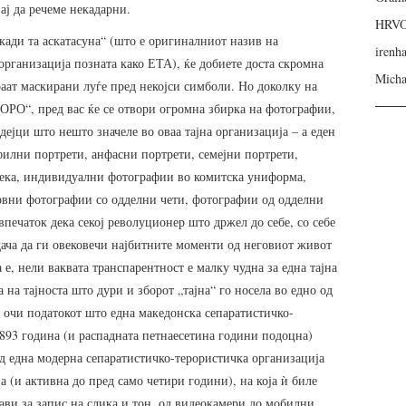
ај да речеме некадарни.
HRV
кади та аскатасуна“ (што е оригиналниот назив на
irenh
организација позната како ЕТА), ќе добиете доста скромна
Micha
аат маскирани луѓе пред некојси симболи. Но доколку на
РО“, пред вас ќе се отвори огромна збирка на фотографии,
 дејци што нешто значеле во оваа тајна организација – а еден
филни портрети, анфасни портрети, семејни портрети,
ека, индивидуални фотографии во комитска униформа,
овни фотографии со одделни чети, фотографии од одделни
печаток дека секој револуционер што држел до себе, со себе
дача да ги овековечи најбитните моменти од неговиот живот
а е, нели ваквата транспарентност е малку чудна за една тајна
 на тајноста што дури и зборот „тајна“ го носела во едно од
очи податокот што една македонска сепаратистичко-
893 година (и распадната петнаесетина години подоцна)
д една модерна сепаратистичко-терористичка организација
 (и активна до пред само четири години), на која ѝ биле
ви за запис на слика и тон, од видеокамери до мобилни