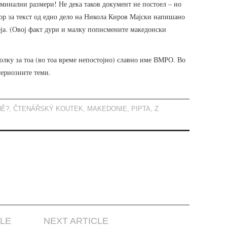
минални размери! Не дека таков документ не постоел – но
бор за текст од едно дело на Никола Киров Мајски напишано
ја. (Овој факт дури и малку пописмените македонски
толку за тоа (во тоа време непостојно) славно име ВМРО. Во
сериозните теми.
NĚ?
,
ČTENÁŘSKÝ KOUTEK
,
MAKEDONIE
,
PIPTA
,
Z
CLE
NEXT ARTICLE