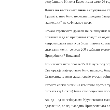
републиката Никола Карев имал само 26 го
Целта на востанието била вклучување ст
Турција
, што било нереална процена базир
„конекции“ на софискиот двор.
Откако странските држави не се вклучиле в
повлечат и да го препуштат градот на одм
непромислена авантура била платена со на
силувани жени, речиси 200 грабнати момич
Придобивки? Никакви!
Комитските чети броеле 25.000 луѓе под ор
Ова оружје најверојатно било парадно, бид
Статистиката вели дека повеќе турски вој
Ретките епски битки на комитите против ту
битката кај Ножот) биле стопроцентни пор
Ах, да – да не заборавам: Крушевскиот ман
одделение, во кој наводно Привремената вл