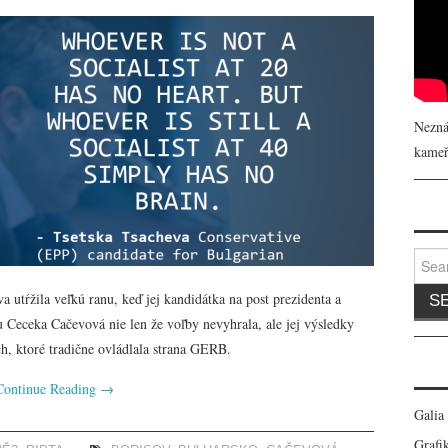
Nezná
kameř
Search
utŕžila veľkú ranu, keď jej kandidátka na post prezidenta a
Ceceka Cačevová nie len že voľby nevyhrala, ale jej výsledky
h, ktoré tradične ovládlala strana GERB.
Continue Reading
→
Galia
Grafik