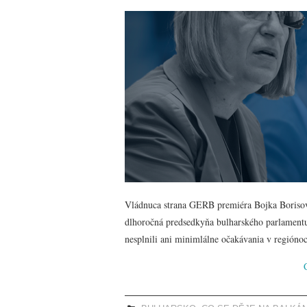
Vládnuca strana GERB premiéra Bojka Borisova 
dlhoročná predsedkyňa bulharského parlamentu 
nesplnili ani minimlálne očakávania v regiónoc