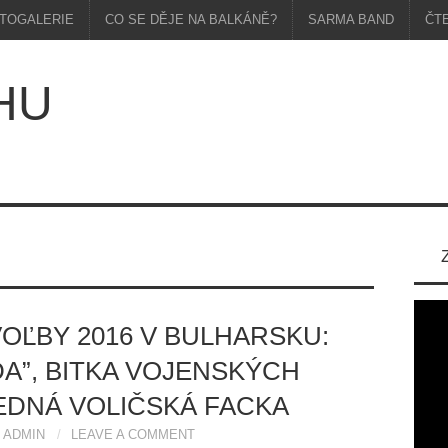
TOGALERIE
CO SE DĚJE NA BALKÁNĚ?
SARMA BAND
ČT
HU
OĽBY 2016 V BULHARSKU:
A”, BITKA VOJENSKÝCH
LEDNÁ VOLIČSKÁ FACKA
ADMIN
LEAVE A COMMENT