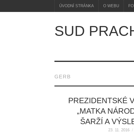
ÚVODNÍ STRÁNKA
O WEBU
FO
SUD PRAC
GERB
PREZIDENTSKÉ V
„MATKA NÁROD
ŠARŽÍ A VÝS
23. 11. 2016