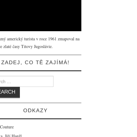
mý americký turista v roce 1961 zmapoval na
e zlaté časy Titovy Jugoslávie.
ZADEJ, CO TĚ ZAJÍMÁ!
 for:
ODKAZY
 Couture
a, Jiří Hanžl