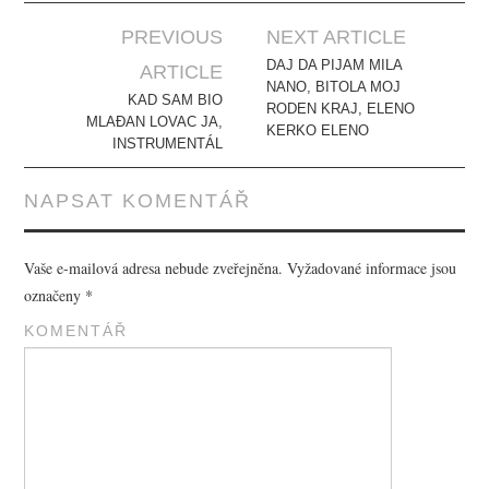
PREVIOUS
NEXT ARTICLE
Post navigation
DAJ DA PIJAM MILA
ARTICLE
NANO, BITOLA MOJ
KAD SAM BIO
RODEN KRAJ, ELENO
MLAĐAN LOVAC JA,
KERKO ELENO
INSTRUMENTÁL
NAPSAT KOMENTÁŘ
Vaše e-mailová adresa nebude zveřejněna.
Vyžadované informace jsou
označeny
*
KOMENTÁŘ