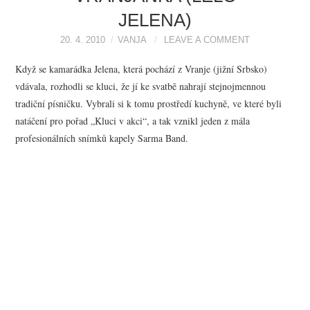
JELENA)
20. 4. 2010
VANJA
LEAVE A COMMENT
Když se kamarádka Jelena, která pochází z Vranje (jižní Srbsko)
vdávala, rozhodli se kluci, že jí ke svatbě nahrají stejnojmennou
tradiční písničku. Vybrali si k tomu prostředí kuchyně, ve které byli
natáčení pro pořad „Kluci v akci“, a tak vznikl jeden z mála
profesionálních snímků kapely Sarma Band.