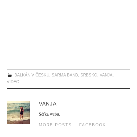
BALKÁN V ČESKU
,
SARMA BAND
,
SRBSKO
,
VANJA
,
VIDEO
VANJA
Šéfka webu.
MORE POSTS
FACEBOOK